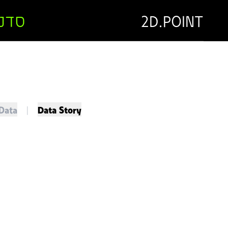
2D.POINT
סדנ
Data
|
Data Story
DATA STORY
למצוא את הסיפור שמסתתר בתוך הנתו
מכירים את הביטוי "נתונים מדברים בע