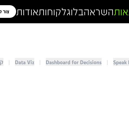
אות
השראה
בלוג
לקוחות
אודות
צור 
Speak 
|
Dashboard for Decisions
|
Data Viz
|
קו
נים
ד עצמם",
אז זהו שלא!