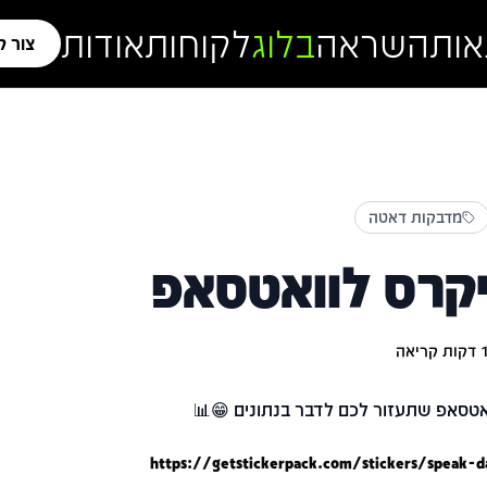
אות
השראה
בלוג
לקוחות
אודות
צור 
מדבקות דאטה
קרס לוואטסאפ
דקות קריאה
טסאפ שתעזור לכם לדבר בנתונים 😁📊
https://getstickerpack.com/stickers/speak-d